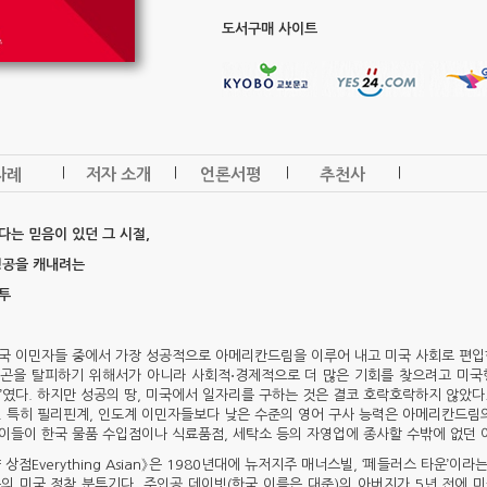
도서구매 사이트
|
|
|
|
차례
저자 소개
언론서평
추천사
다는 믿음이 있던 그 시절,
성공을 캐내려는
투
국 이민자들 중에서 가장 성공적으로 아메리칸드림을 이루어 내고 미국 사회로 편입
곤을 탈피하기 위해서가 아니라 사회적⋅경제적으로 더 많은 기회를 찾으려고 미국
트’였다. 하지만 성공의 땅, 미국에서 일자리를 구하는 것은 결코 호락호락하지 않았다
. 특히 필리핀계, 인도계 이민자들보다 낮은 수준의 영어 구사 능력은 아메리칸드림의
이들이 한국 물품 수입점이나 식료품점, 세탁소 등의 자영업에 종사할 수밖에 없던 
상점Everything Asian》은 1980년대에 뉴저지주 매너스빌, ‘페들러스 타운’이
의 미국 정착 분투기다. 주인공 데이빗(한국 이름은 대준)의 아버지가 5년 전에 