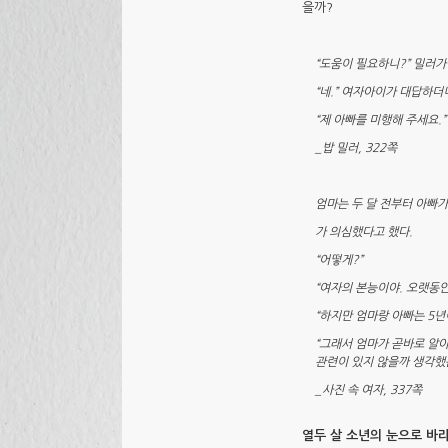
을까?
“도움이 필요하니?” 밀러
“네.” 여자아이가 대답하더
“제 아빠를 미행해 주세요.”
_밥 밀러, 322쪽
엄마는 두 달 전부터 아빠가
가 의심했다고 했다.
“어떻게?”
“여자의 본능이야. 오랫동안
“하지만 엄마랑 아빠는 5년
“그래서 엄마가 곧바로 알
관련이 있지 않을까 생각했는
_사진 속 여자, 337쪽
열두 살 소년의 눈으로 바