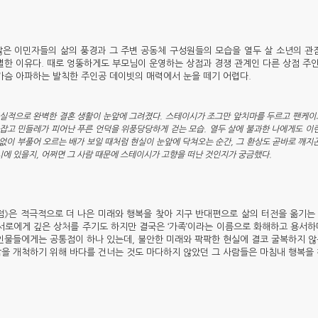
않은 이민자들의 삶의 풍경과 그 주변 공동체 구성원들의 모습을 열두 살 소년의 
특별한 이유다. 때로 엉뚱하게도 부모님이 운영하는 상점과 경쟁 관계인 다른 상점 주
 가슴 아파하는 발칙한 주인공 데이빗의 매력에서 눈을 떼기 어렵다.
실적으로 완벽한 결혼 생활이 눈앞에 그려졌다. 스테이시가 조그만 앞치마를 두르고 팬케이크
을 잡고 민들레가 피어난 푸른 언덕을 위풍당당하게 걷는 모습. 열두 살에 불과한 나에게도 
없이 부풀어 오르는 배가 보일 때처럼 현실이 눈앞에 닥쳐오는 순간, 그 환상도 곧바로 깨지곤
시에 있을지, 어쩌면 그 사람 때문에 스테이시가 고향을 떠난 것인지가 궁금했다.
점》은 적극적으로 더 나은 미래와 행복을 찾아 지구 반대편으로 삶의 터전을 옮기는
 서로에게 깊은 상처를 주기도 하지만 결국은 ‘가족’이라는 이름으로 화해하고 용서하
 인물들에게는 공통점이 하나 있는데, 불안한 미래와 팍팍한 현실에 결코 굴복하지 않
삶을 개척하기 위해 바다를 건너는 것도 마다하지 않았던 그 사람들은 마침내 행복을