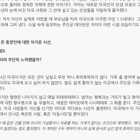
국으로 들어와 정착한 첫해에 관한 이야기다. 저자는 ‘새로운 미국인’의 탄생 과정과 
소년의 눈에 비친 미국 사회와 그 안에 살고 있는 군상들을 치밀하게 풍자했다.
은 저자 자신이 실제로 어렸을 때 부모님을 따라 미국으로 이주한 이민 1.5세대다. 
포착해 그려 냈다. 소설 속에 등장하는 주인공 데이빗은 저자의 어린 시절 모습이기도
 온 동양인에 대한 차가운 시선,
데도
리려 부단히 노력했을까?
간 미국이지만 모든 것이 낯설고 무엇 하나 호락호락하지 않다. 가족 중 영어에 
아무도 미국에 오고 싶어 하지 않았다. 말도 쉽게 통하지 않는 이곳에서 주인공 가족
다.
쁘지만 형편은 나아지지 않고 매달 위태위태하다. 엄마는 행복과는 거리가 멀고 영어
에 대한 향수병으로 늘 우울하고, 애꿎은 데이빗에게 시시때때로 그 화를 푼다. 주
는데, 미국 사람들이 자신을 신기한 아이로 쳐다보는 시선이 불편하다. 미국에서 이 가
서 건너온 측은한 사람, 혹은 ‘이등시민’일 뿐이었다.
할 때 같은 건물 안에 아시아 기념품이나 의류를 파는 가게가 없다는 조건으로 계약했다. 게
 않겠다는 점도 협의했다. 이 계약은 구두 계약이 아니라 실제 문서로 남긴 법적 효력이 있