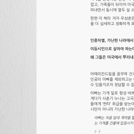
잡고, 가족들이 뒤이어 미
려내면서 동시에 열두 살 
한편 이 책의 저자 우성준
을 더 섬세하고 정확하게 
인종차별, 가난한 나라에서
이등시민으로 살아야 하는
왜 그들은 미국에서 뿌리내
아메리칸드림을 꿈꾸며 건너
인공의 아빠를 제외하고는 
수 있을지조차 장담할 수 없
아빠는 가게 일로 항상 바
게다가 사춘기 누나는 고국
들에게 ‘찐따’ 취급을 받
시민이 아니라 가난한 나라에
아빠는 처음 임대 계약을 
는 가게를 건물에 입점시키지
(…)