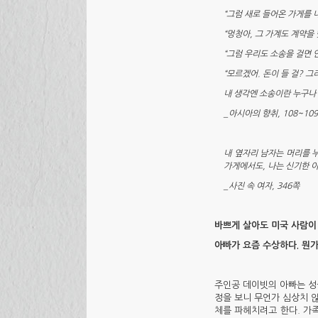
“그럼 새로 들어온 가게를 
“멍청아, 그 가계도 계약을
“그럼 우리도 소송을 걸면 안
“모르겠어. 돈이 들 걸? 
내 생각엔 소송이란 누구나 
_아시아의 향취, 108~10
내 옆자리 남자는 머리를 
가게에서도, 나는 신기한 
_사진 속 여자, 346쪽
바쁘게 살아도 미국 사람이 
아빠가 요즘 수상하다. 뭔가
주인공 데이빗의 아빠는 성
정을 보니 무언가 심상치 
체를 파헤치려고 한다. 가