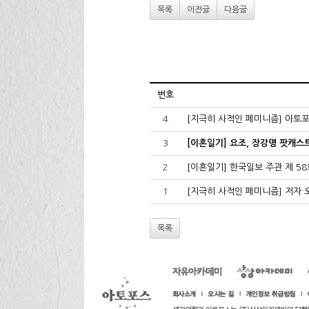
목록
이전글
다음글
번호
4
[지극히 사적인 페미니즘] 아토포
3
[이혼일기] 요조, 장강명 팟캐스트
2
[이혼일기] 한국일보 주관 제 5
1
[지극히 사적인 페미니즘] 저자 오
목록