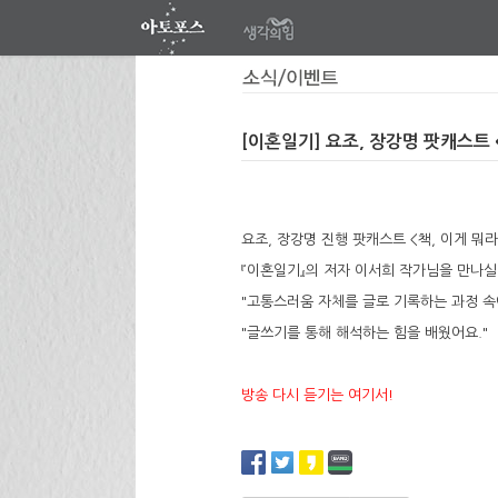
[이혼일기] 요조, 장강명 팟캐스트 
요조, 장강명 진행 팟캐스트 <책, 이게 뭐
『이혼일기』의 저자 이서희 작가님을 만나실
"고통스러움 자체를 글로 기록하는 과정 속
"글쓰기를 통해 해석하는 힘을 배웠어요."
방송 다시 듣기는 여기서!