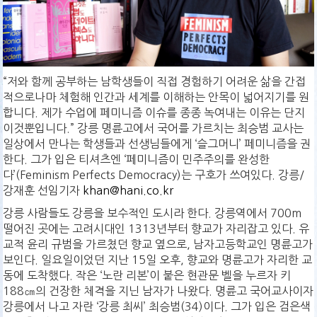
“저와 함께 공부하는 남학생들이 직접 경험하기 어려운 삶을 간접
적으로나마 체험해 인간과 세계를 이해하는 안목이 넓어지기를 원
합니다. 제가 수업에 페미니즘 이슈를 종종 녹여내는 이유는 단지
이것뿐입니다.” 강릉 명륜고에서 국어를 가르치는 최승범 교사는
일상에서 만나는 학생들과 선생님들에게 ‘슬그머니’ 페미니즘을 권
한다. 그가 입은 티셔츠엔 ‘페미니즘이 민주주의를 완성한
다’(Feminism Perfects Democracy)는 구호가 쓰여있다. 강릉/
강재훈 선임기자
khan@hani.co.kr
강릉 사람들도 강릉을 보수적인 도시라 한다. 강릉역에서 700m
떨어진 곳에는 고려시대인 1313년부터 향교가 자리잡고 있다. 유
교적 윤리 규범을 가르쳤던 향교 옆으로, 남자고등학교인 명륜고가
보인다. 일요일이었던 지난 15일 오후, 향교와 명륜고가 자리한 교
동에 도착했다. 작은 ‘노란 리본’이 붙은 현관문 벨을 누르자 키
188㎝의 건장한 체격을 지닌 남자가 나왔다. 명륜고 국어교사이자
강릉에서 나고 자란 ‘강릉 최씨’ 최승범(34)이다. 그가 입은 검은색