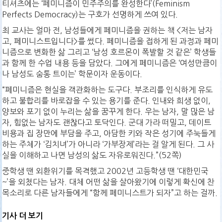
티셔츠에는 ‘페미니즘이 민주주의를 완성한다’(Feminism
Perfects Democracy)는 구호가 선명하게 쓰여 있다.
최 교사는 얼마 전, 남성들에게 페미니즘을 권하는 책 <저는 남자
고, 페미니스트입니다>를 썼다. 페미니즘을 접하게 된 과정과 페미
니즘으로 변화한 삶 그리고 ‘남성 호르몬이 폭발할 것 같은’ 학생들
과 함께 한 수업 내용 등을 담았다. 그에게 페미니즘은 ‘여성만큼이
나 남성도 숨통 트이는’ 학문이자 운동이다.
“페미니즘은 현실을 객관화하는 도구다. 부조리를 인식하게 유도
하고 불합리를 바로잡을 수 있는 용기를 준다. 인내와 희생 없이,
양보와 포기 없이 누리는 삶을 꿈꾸게 한다. 우는 남자, 말 많은 남
자, 힘없는 남자도 괜찮다고 토닥인다. 군대 가라 떠밀고, 데이트
비용과 집 장만에 부담을 주고, 아담한 키와 작은 성기에 주눅들게
하는 주체가 ‘김치녀’가 아니라 ‘가부장제’라는 걸 알게 된다. 그 사
실을 이해하고 나면 남성의 삶도 자유로워진다.”(52쪽)
중학생 땐 외환위기를 목격했고 2002년 고등학생 땐 ‘대한민국
~’을 외쳤다는 남자. 대체 어떤 삶을 살아왔기에 이렇게 확신에 찬
목소리로 다른 남자들에게 “함께 페미니스트가 되자”고 하는 걸까.
기사 더 보기