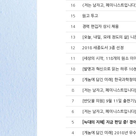
16
《저는 남자고, 페미니스트입니다
15
원고 투고
14
경력 편집자 상시 채용
13
[오늘, 내일, 모레 정도의 삶] 니
12
2018 세종도서 3종 선정
11
[세상의 시작, 118개의 원소 
10
[발명과 혁신으로 읽는 하루 10
9
[게놈에 담긴 미래] 한국과학창의
8
[저는 남자고, 페미니스트입니다]
7
[반딧불 의원] 9월 11일 출판기
6
[저는 남자고, 페미니스트입니다]
5
[늑대의 지혜] 지금 펀딩 중! 
4
[게놈에 담긴 미래] 2018년 